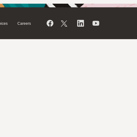
ices
Careers