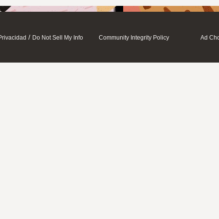
/
Privacidad
Do Not Sell My Info
Community Integrity Policy
Ad Cho