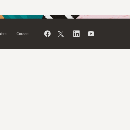
ices
Careers