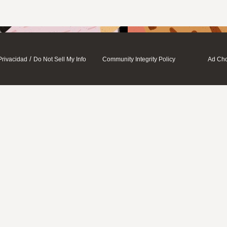
/
Privacidad
Do Not Sell My Info
Community Integrity Policy
Ad Cho