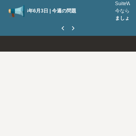
SuiteWorld 2026の登録が開始されま
週の問題
今なら300ドル節約できます。
今すぐ
ましょう