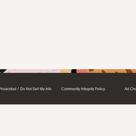
/
Privacidad
Do Not Sell My Info
Community Integrity Policy
Ad Cho