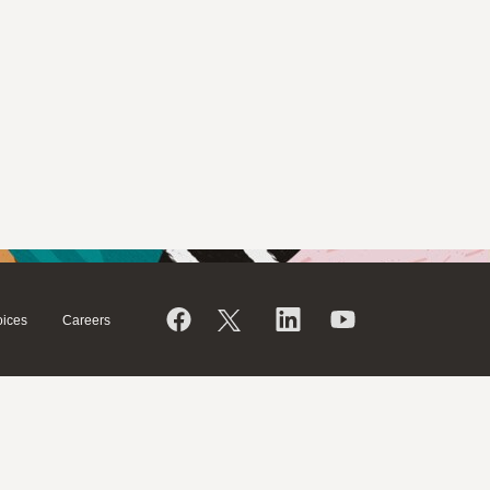
ices
Careers