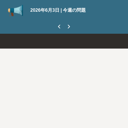
SuiteWorld 2026の登録
日 | 今週の問題
今なら300ドル節約できます
ましょう