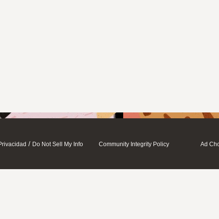
/
Privacidad
Do Not Sell My Info
Community Integrity Policy
Ad Cho