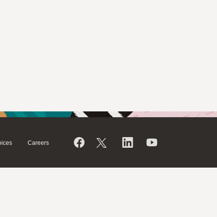
ices
Careers