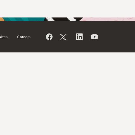
ices
Careers