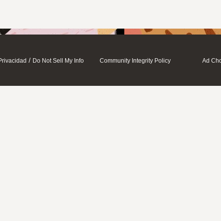
/
Privacidad
Do Not Sell My Info
Community Integrity Policy
Ad Cho