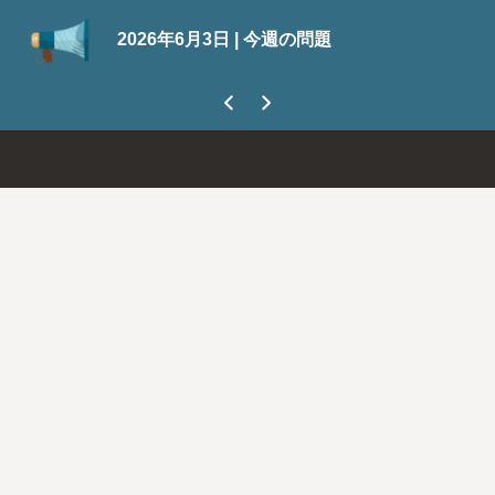
SuiteWorld 2026の登録が開始されまし
の問題
今なら300ドル節約できます。
今すぐ登
ましょう