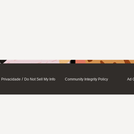
/
Privacidade
Do Not Sell My Info
Community Integrity Policy
Ad 