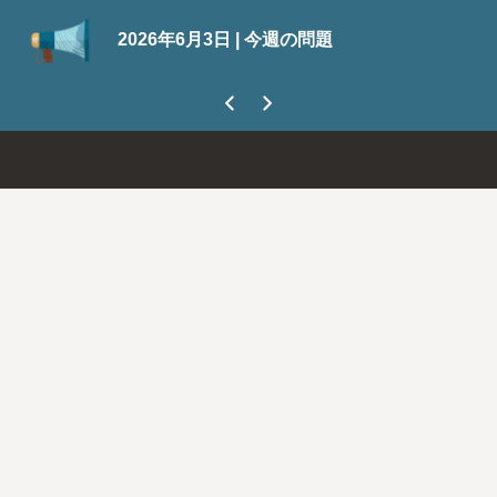
SuiteWorld 2026の登録が開始され
今週の問題
今なら300ドル節約できます。
今す
ましょう